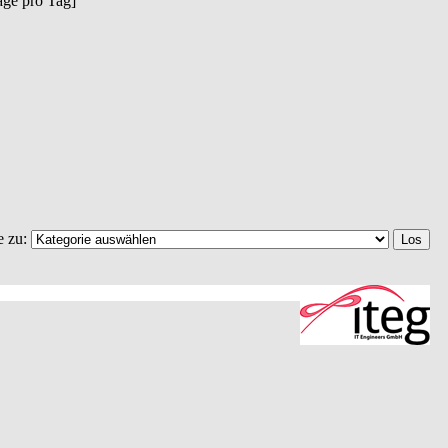
räge pro Tag]
e zu: