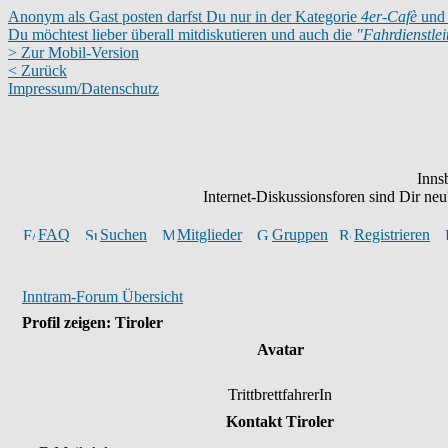
Anonym als Gast posten darfst Du nur in der Kategorie
4er-Cafè
und 
Du möchtest lieber überall mitdiskutieren und auch die
"Fahrdienstle
> Zur Mobil-Version
< Zurück
Impressum/Datenschutz
Inns
Internet-Diskussionsforen sind Dir n
FAQ
Suchen
Mitglieder
Gruppen
Registrieren
Inntram-Forum Übersicht
Profil zeigen: Tiroler
Avatar
TrittbrettfahrerIn
Kontakt Tiroler