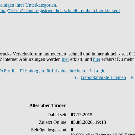
einigen ihrer Unterkategorien.
itung"
lesen? Dann registrier' dich schnell - einfach hier klicken!
brucks Verkehrsforum: unmoderiert, schnell und immer aktuell - seit
0
T
eu? Internet-Abkürzungen werden
hier
erklärt, und
hier
erfährst Du mehr
Profil
Einloggen für Privatnachrichten
Login
Gebookmarkte Themen
Alles über Tiroler
Dabei seit:
07.12.2015
Zuletzt Online:
05.08.2026, 19:13
Beiträge insgesamt:
0