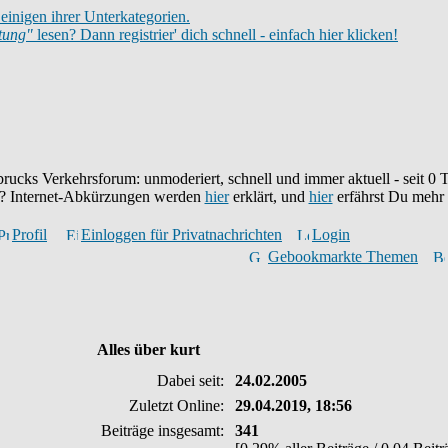
einigen ihrer Unterkategorien.
itung"
lesen? Dann registrier' dich schnell - einfach hier klicken!
brucks Verkehrsforum: unmoderiert, schnell und immer aktuell - seit
0
T
eu? Internet-Abkürzungen werden
hier
erklärt, und
hier
erfährst Du mehr
Profil
Einloggen für Privatnachrichten
Login
Gebookmarkte Themen
Alles über kurt
Dabei seit:
24.02.2005
Zuletzt Online:
29.04.2019, 18:56
Beiträge insgesamt:
341