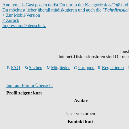
Anonym als Gast posten darfst Du nur in der Kategorie
4er-Cafè
und 
Du möchtest lieber überall mitdiskutieren und auch die
"Fahrdienstle
> Zur Mobil-Version
< Zurück
Impressum/Datenschutz
Inns
Internet-Diskussionsforen sind Dir n
FAQ
Suchen
Mitglieder
Gruppen
Registrieren
Inntram-Forum Übersicht
Profil zeigen: kurt
Avatar
User verstorben
Kontakt kurt