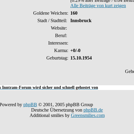
[0.29% aller Beiträge / 0.04 Beit
Alle Beiträge von kurt zeigen
Goldene Weichen:
160
Stadt / Stadtteil:
Innsbruck
Website:
Beruf:
Interessen:
Karma:
+0/-0
Geburtstag:
15.10.1954
Geh
 Inntram-Forum wird sicher und schnell gehostet von
Powered by
phpBB
© 2001, 2005 phpBB Group
Deutsche Übersetzung von
phpBB.de
Additional smilies by
Greensmilies.com