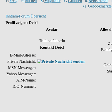
FAQ
Suchen
Mitglieder
Gruppen
Registrieren
Gebookmarkte
Inntram-Forum Übersicht
Profil zeigen: Deixl
Avatar
Alles ü
TrittbrettfahrerIn
Zu
Kontakt Deixl
Beiträ
E-Mail-Adresse:
Private Nachricht:
Gold
MSN Messenger:
Sta
Yahoo Messenger:
AIM-Name:
ICQ-Nummer: