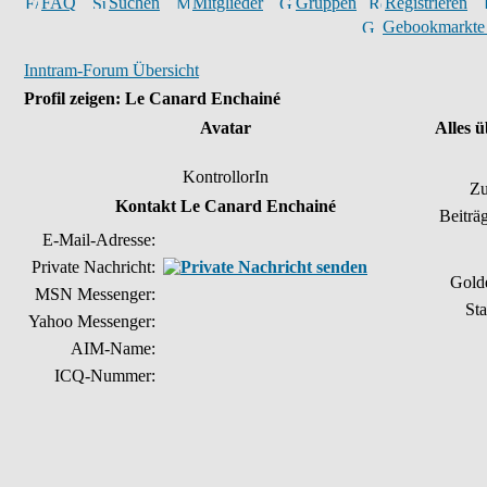
FAQ
Suchen
Mitglieder
Gruppen
Registrieren
Gebookmarkte
Inntram-Forum Übersicht
Profil zeigen: Le Canard Enchainé
Avatar
Alles 
KontrollorIn
Zu
Kontakt Le Canard Enchainé
Beiträ
E-Mail-Adresse:
Private Nachricht:
Gold
MSN Messenger:
Sta
Yahoo Messenger:
AIM-Name:
ICQ-Nummer: