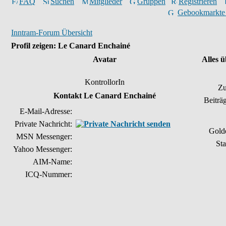
FAQ
Suchen
Mitglieder
Gruppen
Registrieren
Gebookmarkte
Inntram-Forum Übersicht
Profil zeigen: Le Canard Enchainé
Avatar
Alles 
KontrollorIn
Zu
Kontakt Le Canard Enchainé
Beiträ
E-Mail-Adresse:
Private Nachricht:
Gold
MSN Messenger:
Sta
Yahoo Messenger:
AIM-Name:
ICQ-Nummer: