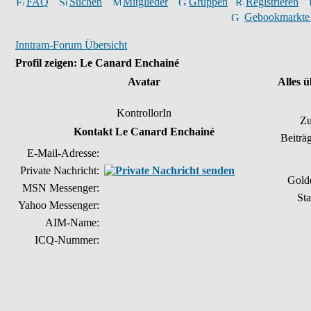
FAQ
Suchen
Mitglieder
Gruppen
Registrieren
Gebookmarkte
Inntram-Forum Übersicht
Profil zeigen: Le Canard Enchainé
Avatar
Alles 
KontrollorIn
Zu
Kontakt Le Canard Enchainé
Beiträ
E-Mail-Adresse:
Private Nachricht:
Gold
MSN Messenger:
Sta
Yahoo Messenger:
AIM-Name:
ICQ-Nummer: