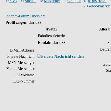
FAQ
Suchen
Mitglieder
Gruppen
Registrieren
Gebookmarkte
Inntram-Forum Übersicht
Profil zeigen: dario88
Avatar
Alles 
FahrdienstleiterIn
Kontakt dario88
Zu
Beiträ
E-Mail-Adresse:
Private Nachricht:
MSN Messenger:
Gold
Yahoo Messenger:
Sta
AIM-Name:
ICQ-Nummer: