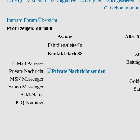
FAQ
Suchen
Mitglieder
Gruppen
Registrieren
Gebookmarkte
Inntram-Forum Übersicht
Profil zeigen: dario88
Avatar
Alles 
FahrdienstleiterIn
Kontakt dario88
Zu
Beiträ
E-Mail-Adresse:
Private Nachricht:
MSN Messenger:
Gold
Yahoo Messenger:
Sta
AIM-Name:
ICQ-Nummer: