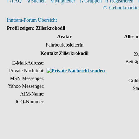
FAQ
Suchen
Mitglieder
Gruppen
Registrieren
Gebookmarkte
Inntram-Forum Übersicht
Profil zeigen: Zillerkrokodil
Avatar
Alles ü
FahrbetriebsleiterIn
Kontakt Zillerkrokodil
Zu
Beiträ
E-Mail-Adresse:
Private Nachricht:
MSN Messenger:
Gold
Yahoo Messenger:
Sta
AIM-Name:
ICQ-Nummer: