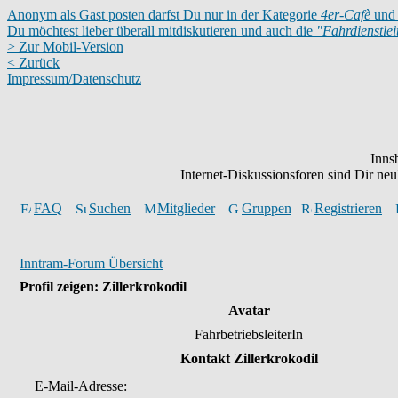
Anonym als Gast posten darfst Du nur in der Kategorie
4er-Cafè
und 
Du möchtest lieber überall mitdiskutieren und auch die
"Fahrdienstle
> Zur Mobil-Version
< Zurück
Impressum/Datenschutz
Inns
Internet-Diskussionsforen sind Dir n
FAQ
Suchen
Mitglieder
Gruppen
Registrieren
Inntram-Forum Übersicht
Profil zeigen: Zillerkrokodil
Avatar
FahrbetriebsleiterIn
Kontakt Zillerkrokodil
E-Mail-Adresse: