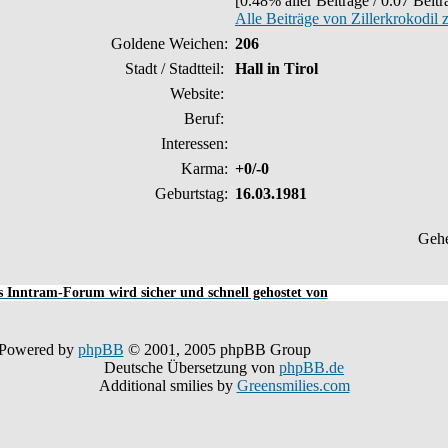
[0.48% aller Beiträge / 0.07 Beit
Alle Beiträge von Zillerkrokodil 
Goldene Weichen:
206
Stadt / Stadtteil:
Hall in Tirol
Website:
Beruf:
Interessen:
Karma:
+0/-0
Geburtstag:
16.03.1981
Geh
 Inntram-Forum wird sicher und schnell gehostet von
Powered by
phpBB
© 2001, 2005 phpBB Group
Deutsche Übersetzung von
phpBB.de
Additional smilies by
Greensmilies.com