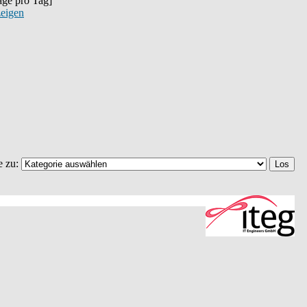
räge pro Tag]
zeigen
e zu: