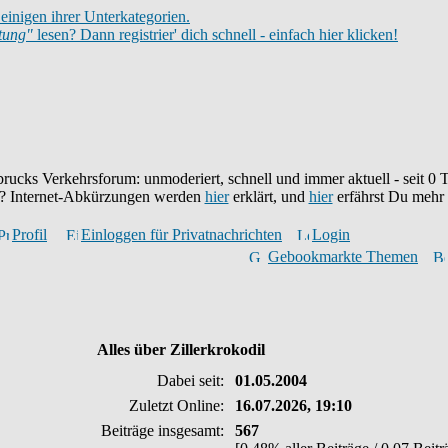
einigen ihrer Unterkategorien.
itung"
lesen? Dann registrier' dich schnell - einfach hier klicken!
brucks Verkehrsforum: unmoderiert, schnell und immer aktuell - seit
0
T
eu? Internet-Abkürzungen werden
hier
erklärt, und
hier
erfährst Du mehr
Profil
Einloggen für Privatnachrichten
Login
Gebookmarkte Themen
Alles über Zillerkrokodil
Dabei seit:
01.05.2004
Zuletzt Online:
16.07.2026, 19:10
Beiträge insgesamt:
567