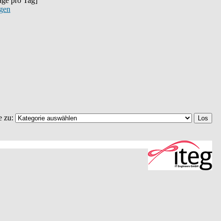
räge pro Tag]
igen
e zu: