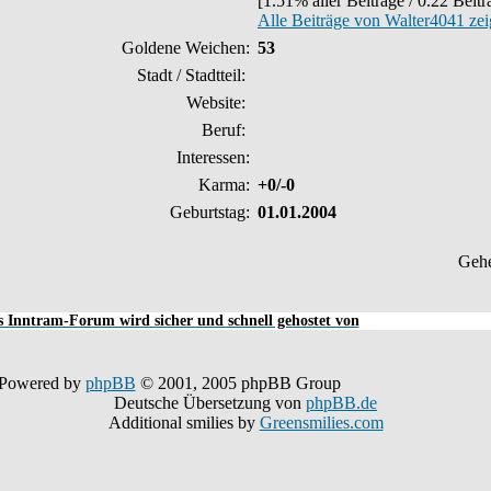
[1.51% aller Beiträge / 0.22 Beit
Alle Beiträge von Walter4041 ze
Goldene Weichen:
53
Stadt / Stadtteil:
Website:
Beruf:
Interessen:
Karma:
+0/-0
Geburtstag:
01.01.2004
Geh
 Inntram-Forum wird sicher und schnell gehostet von
Powered by
phpBB
© 2001, 2005 phpBB Group
Deutsche Übersetzung von
phpBB.de
Additional smilies by
Greensmilies.com