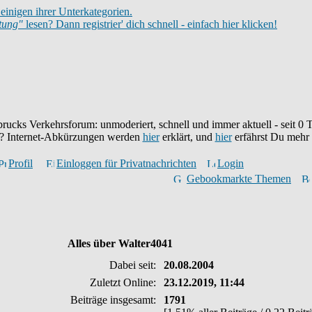
einigen ihrer Unterkategorien.
itung"
lesen? Dann registrier' dich schnell - einfach hier klicken!
brucks Verkehrsforum: unmoderiert, schnell und immer aktuell - seit
0
T
eu? Internet-Abkürzungen werden
hier
erklärt, und
hier
erfährst Du mehr
Profil
Einloggen für Privatnachrichten
Login
Gebookmarkte Themen
Alles über Walter4041
Dabei seit:
20.08.2004
Zuletzt Online:
23.12.2019, 11:44
Beiträge insgesamt:
1791