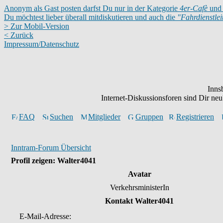
Anonym als Gast posten darfst Du nur in der Kategorie
4er-Cafè
und 
Du möchtest lieber überall mitdiskutieren und auch die
"Fahrdienstle
> Zur Mobil-Version
< Zurück
Impressum/Datenschutz
Inns
Internet-Diskussionsforen sind Dir n
FAQ
Suchen
Mitglieder
Gruppen
Registrieren
Inntram-Forum Übersicht
Profil zeigen: Walter4041
Avatar
VerkehrsministerIn
Kontakt Walter4041
E-Mail-Adresse: