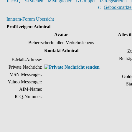
FAQ
Suchen
Mitglieder
Gruppen
Registrieren
Gebookmarkte
Inntram-Forum Übersicht
Profil zeigen: Admiral
Avatar
Alles 
BeherrscherIn allen Verkehrslebens
Kontakt Admiral
Zu
Beiträ
E-Mail-Adresse:
Private Nachricht:
MSN Messenger:
Gold
Yahoo Messenger:
Sta
AIM-Name:
ICQ-Nummer: