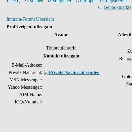
FAQ
Suchen
Mitglieder
Gruppen
Registrieren
Gebookmarkte
Inntram-Forum Übersicht
Profil zeigen: ultragain
Avatar
Alles ü
TrittbrettfahrerIn
Zu
Kontakt ultragain
Beiträ
E-Mail-Adresse:
Private Nachricht:
Gold
MSN Messenger:
Sta
Yahoo Messenger:
AIM-Name:
ICQ-Nummer: