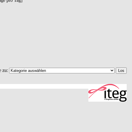
räge pro Tag]
e zu: