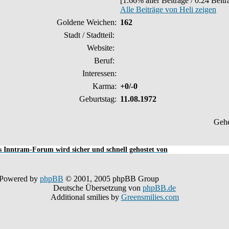
[1.66% aller Beiträge / 0.24 Beit
Alle Beiträge von Heli zeigen
Goldene Weichen:
162
Stadt / Stadtteil:
Website:
Beruf:
Interessen:
Karma:
+0/-0
Geburtstag:
11.08.1972
Geh
 Inntram-Forum wird sicher und schnell gehostet von
Powered by
phpBB
© 2001, 2005 phpBB Group
Deutsche Übersetzung von
phpBB.de
Additional smilies by
Greensmilies.com