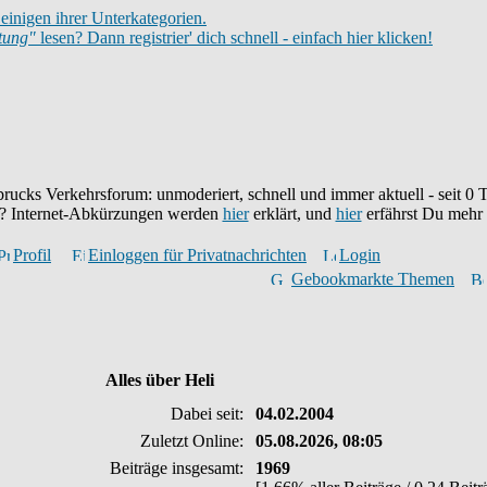
einigen ihrer Unterkategorien.
itung"
lesen? Dann registrier' dich schnell - einfach hier klicken!
brucks Verkehrsforum: unmoderiert, schnell und immer aktuell - seit
0
T
eu? Internet-Abkürzungen werden
hier
erklärt, und
hier
erfährst Du mehr
Profil
Einloggen für Privatnachrichten
Login
Gebookmarkte Themen
Alles über Heli
Dabei seit:
04.02.2004
Zuletzt Online:
05.08.2026, 08:05
Beiträge insgesamt:
1969