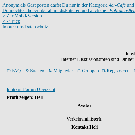
Anonym als Gast posten darfst Du nur in der Kategorie
4er-Cafè
und 
Du möchtest lieber überall mitdiskutieren und auch die
"Fahrdienstle
> Zur Mobil-Version
< Zurück
Impressum/Datenschutz
Inns
Internet-Diskussionsforen sind Dir n
FAQ
Suchen
Mitglieder
Gruppen
Registrieren
Inntram-Forum Übersicht
Profil zeigen: Heli
Avatar
VerkehrsministerIn
Kontakt Heli