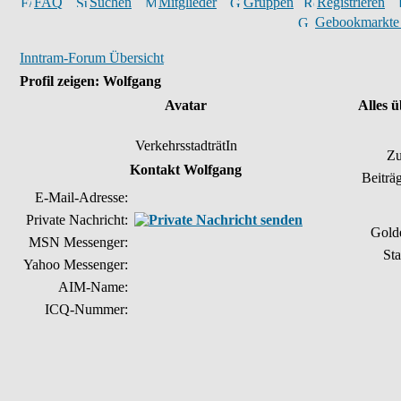
FAQ
Suchen
Mitglieder
Gruppen
Registrieren
Gebookmarkte
Inntram-Forum Übersicht
Profil zeigen: Wolfgang
Avatar
Alles 
VerkehrsstadträtIn
Zu
Kontakt Wolfgang
Beiträ
E-Mail-Adresse:
Private Nachricht:
Gold
MSN Messenger:
Sta
Yahoo Messenger:
AIM-Name:
ICQ-Nummer: