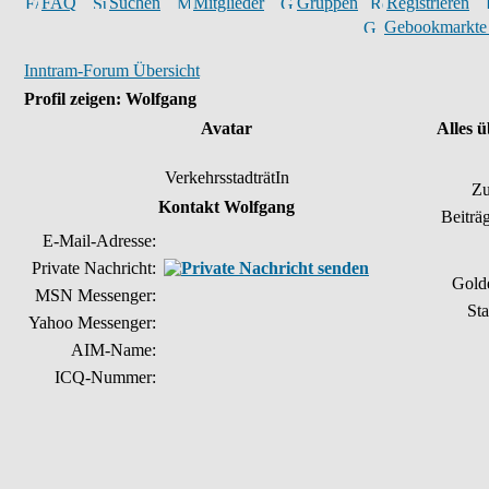
FAQ
Suchen
Mitglieder
Gruppen
Registrieren
Gebookmarkte
Inntram-Forum Übersicht
Profil zeigen: Wolfgang
Avatar
Alles 
VerkehrsstadträtIn
Zu
Kontakt Wolfgang
Beiträ
E-Mail-Adresse:
Private Nachricht:
Gold
MSN Messenger:
Sta
Yahoo Messenger:
AIM-Name:
ICQ-Nummer: