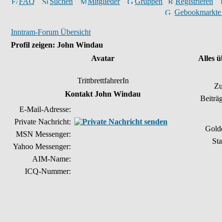
FAQ
Suchen
Mitglieder
Gruppen
Registrieren
Gebookmarkte
Inntram-Forum Übersicht
Profil zeigen: John Windau
Avatar
Alles 
TrittbrettfahrerIn
Zu
Kontakt John Windau
Beiträ
E-Mail-Adresse:
Private Nachricht:
Gold
MSN Messenger:
Sta
Yahoo Messenger:
AIM-Name:
ICQ-Nummer: