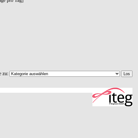
räge pro Tag]
e zu: