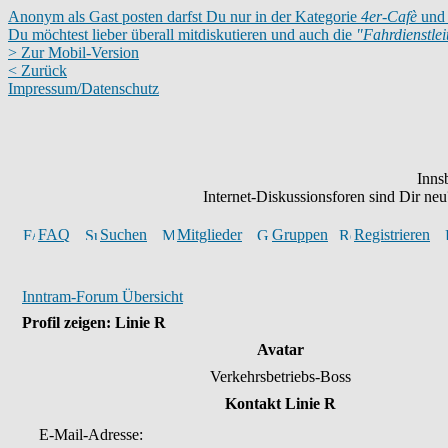
Anonym als Gast posten darfst Du nur in der Kategorie
4er-Cafè
und 
Du möchtest lieber überall mitdiskutieren und auch die
"Fahrdienstle
> Zur Mobil-Version
< Zurück
Impressum/Datenschutz
Inns
Internet-Diskussionsforen sind Dir n
FAQ
Suchen
Mitglieder
Gruppen
Registrieren
Inntram-Forum Übersicht
Profil zeigen: Linie R
Avatar
Verkehrsbetriebs-Boss
Kontakt Linie R
E-Mail-Adresse: