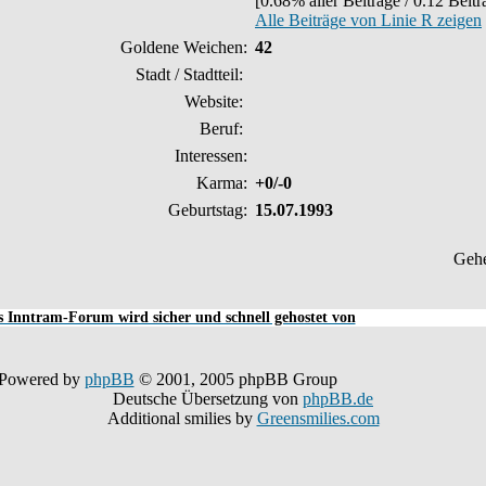
[0.68% aller Beiträge / 0.12 Beit
Alle Beiträge von Linie R zeigen
Goldene Weichen:
42
Stadt / Stadtteil:
Website:
Beruf:
Interessen:
Karma:
+0/-0
Geburtstag:
15.07.1993
Geh
 Inntram-Forum wird sicher und schnell gehostet von
Powered by
phpBB
© 2001, 2005 phpBB Group
Deutsche Übersetzung von
phpBB.de
Additional smilies by
Greensmilies.com