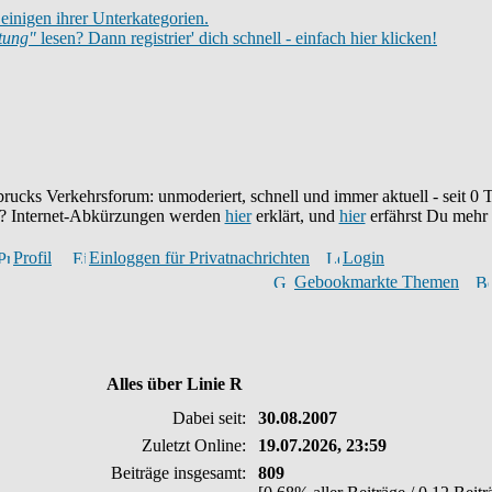
einigen ihrer Unterkategorien.
itung"
lesen? Dann registrier' dich schnell - einfach hier klicken!
brucks Verkehrsforum: unmoderiert, schnell und immer aktuell - seit
0
T
eu? Internet-Abkürzungen werden
hier
erklärt, und
hier
erfährst Du mehr
Profil
Einloggen für Privatnachrichten
Login
Gebookmarkte Themen
Alles über Linie R
Dabei seit:
30.08.2007
Zuletzt Online:
19.07.2026, 23:59
Beiträge insgesamt:
809