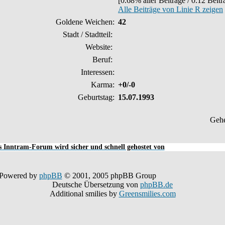
[0.68% aller Beiträge / 0.12 Beit
Alle Beiträge von Linie R zeigen
Goldene Weichen:
42
Stadt / Stadtteil:
Website:
Beruf:
Interessen:
Karma:
+0/-0
Geburtstag:
15.07.1993
Geh
 Inntram-Forum wird sicher und schnell gehostet von
Powered by
phpBB
© 2001, 2005 phpBB Group
Deutsche Übersetzung von
phpBB.de
Additional smilies by
Greensmilies.com