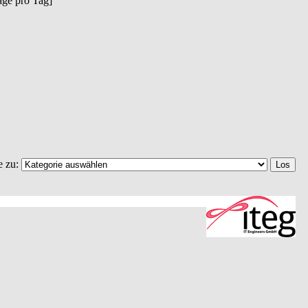
räge pro Tag]
e zu: