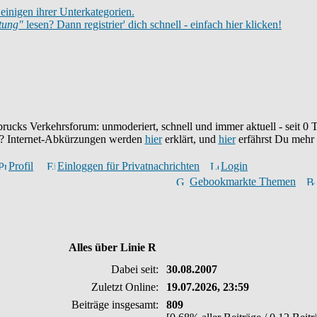
einigen ihrer Unterkategorien.
itung"
lesen? Dann registrier' dich schnell - einfach hier klicken!
brucks Verkehrsforum: unmoderiert, schnell und immer aktuell - seit
0
T
eu? Internet-Abkürzungen werden
hier
erklärt, und
hier
erfährst Du mehr
Profil
Einloggen für Privatnachrichten
Login
Gebookmarkte Themen
Alles über Linie R
Dabei seit:
30.08.2007
Zuletzt Online:
19.07.2026, 23:59
Beiträge insgesamt:
809