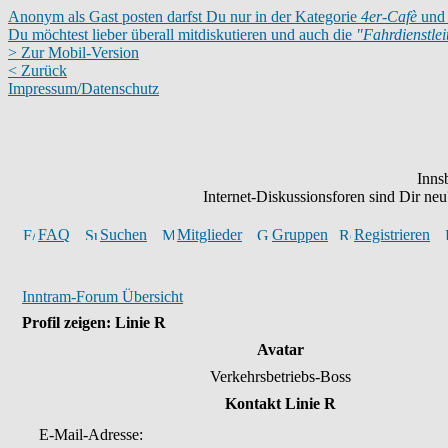
Anonym als Gast posten darfst Du nur in der Kategorie
4er-Cafè
und 
Du möchtest lieber überall mitdiskutieren und auch die
"Fahrdienstle
> Zur Mobil-Version
< Zurück
Impressum/Datenschutz
Inns
Internet-Diskussionsforen sind Dir n
FAQ
Suchen
Mitglieder
Gruppen
Registrieren
Inntram-Forum Übersicht
Profil zeigen: Linie R
Avatar
Verkehrsbetriebs-Boss
Kontakt Linie R
E-Mail-Adresse: