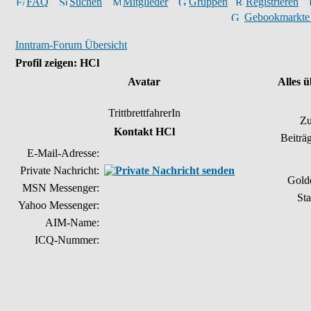
FAQ
Suchen
Mitglieder
Gruppen
Registrieren
Gebookmarkte
Inntram-Forum Übersicht
Profil zeigen: HCl
Avatar
Alles 
TrittbrettfahrerIn
Zu
Kontakt HCl
Beiträ
E-Mail-Adresse:
Private Nachricht:
Gold
MSN Messenger:
Sta
Yahoo Messenger:
AIM-Name:
ICQ-Nummer: