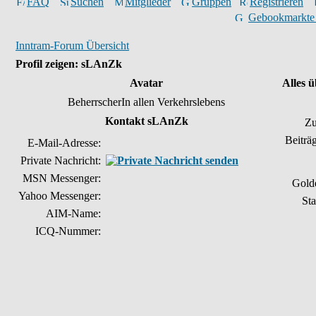
FAQ
Suchen
Mitglieder
Gruppen
Registrieren
Gebookmarkte
Inntram-Forum Übersicht
Profil zeigen: sLAnZk
Avatar
Alles 
BeherrscherIn allen Verkehrslebens
Kontakt sLAnZk
Zu
Beiträ
E-Mail-Adresse:
Private Nachricht:
MSN Messenger:
Gold
Yahoo Messenger:
Sta
AIM-Name:
ICQ-Nummer: