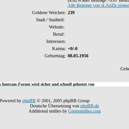
[4.62% aller Beiträge / 0.67 Beit
Alle Beiträge von sLAnZk zeige
Goldene Weichen:
239
Stadt / Stadtteil:
Website:
Beruf:
Interessen:
Karma:
+0/-0
Geburtstag:
08.05.1956
Geh
 Inntram-Forum wird sicher und schnell gehostet von
Powered by
phpBB
© 2001, 2005 phpBB Group
Deutsche Übersetzung von
phpBB.de
Additional smilies by
Greensmilies.com