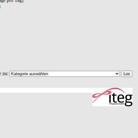
räge pro Tag]
n
e zu: