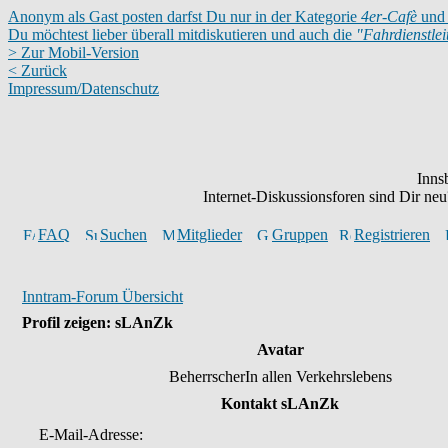
Anonym als Gast posten darfst Du nur in der Kategorie
4er-Cafè
und 
Du möchtest lieber überall mitdiskutieren und auch die
"Fahrdienstle
> Zur Mobil-Version
< Zurück
Impressum/Datenschutz
Inns
Internet-Diskussionsforen sind Dir n
FAQ
Suchen
Mitglieder
Gruppen
Registrieren
Inntram-Forum Übersicht
Profil zeigen: sLAnZk
Avatar
BeherrscherIn allen Verkehrslebens
Kontakt sLAnZk
E-Mail-Adresse: