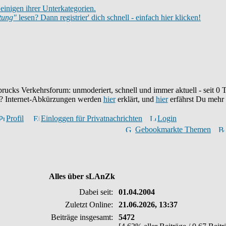
einigen ihrer Unterkategorien.
itung"
lesen? Dann registrier' dich schnell - einfach hier klicken!
brucks Verkehrsforum: unmoderiert, schnell und immer aktuell - seit
0
T
eu? Internet-Abkürzungen werden
hier
erklärt, und
hier
erfährst Du mehr
Profil
Einloggen für Privatnachrichten
Login
Gebookmarkte Themen
Alles über sLAnZk
Dabei seit:
01.04.2004
Zuletzt Online:
21.06.2026, 13:37
Beiträge insgesamt:
5472