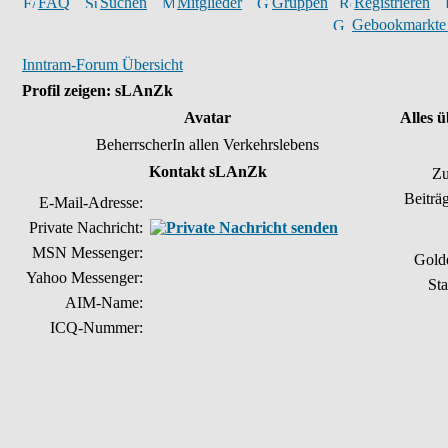
FAQ
Suchen
Mitglieder
Gruppen
Registrieren
Gebookmarkte
Inntram-Forum Übersicht
Profil zeigen: sLAnZk
Avatar
Alles 
BeherrscherIn allen Verkehrslebens
Kontakt sLAnZk
Zu
Beiträ
E-Mail-Adresse:
Private Nachricht:
MSN Messenger:
Gold
Yahoo Messenger:
Sta
AIM-Name:
ICQ-Nummer: