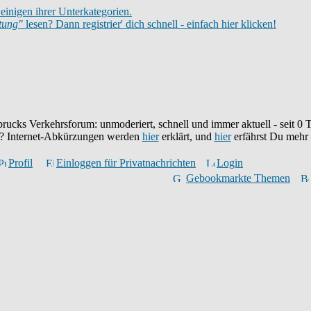
einigen ihrer Unterkategorien.
itung"
lesen? Dann registrier' dich schnell - einfach hier klicken!
brucks Verkehrsforum: unmoderiert, schnell und immer aktuell - seit
0
T
eu? Internet-Abkürzungen werden
hier
erklärt, und
hier
erfährst Du mehr
Profil
Einloggen für Privatnachrichten
Login
Gebookmarkte Themen