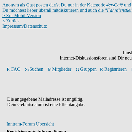
Anonym als Gast posten darfst Du nur in der Kategorie
4er-Cafè
und 
Du möchtest lieber überall mitdiskutieren und auch die
"Fahrdienstle
> Zur Mobil-Version
< Zurück
Impressum/Datenschutz
Inns
Internet-Diskussionsforen sind Dir n
FAQ
Suchen
Mitglieder
Gruppen
Registrieren
Die angegebene Mailadresse ist ungültig.
Dein Geburtsdatum ist eine Pflichtangabe.
Inntram-Forum Übersicht
Registrierungs-Informationen