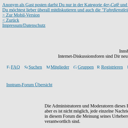
Anonym als Gast posten darfst Du nur in der Kategorie
4er-Cafè
und 
Du möchtest lieber überall mitdiskutieren und auch die
"Fahrdienstle
> Zur Mobil-Version
< Zurück
Impressum/Datenschutz
Inns
Internet-Diskussionsforen sind Dir n
FAQ
Suchen
Mitglieder
Gruppen
Registrieren
Inntram-Forum Übersicht
Die Administratoren und Moderatoren dieses F
aber es ist nicht möglich, jede einzelne Nachr
in diesem Forum die Meinung seines Urhebers 
verantwortlich sind.