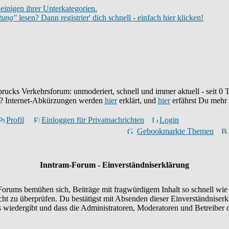
einigen ihrer Unterkategorien.
itung"
lesen? Dann registrier' dich schnell - einfach hier klicken!
brucks Verkehrsforum: unmoderiert, schnell und immer aktuell - seit
0
T
eu? Internet-Abkürzungen werden
hier
erklärt, und
hier
erfährst Du mehr
Profil
Einloggen für Privatnachrichten
Login
Gebookmarkte Themen
Inntram-Forum - Einverständniserklärung
orums bemühen sich, Beiträge mit fragwürdigem Inhalt so schnell wie 
icht zu überprüfen. Du bestätigst mit Absenden dieser Einverständniserk
wiedergibt und dass die Administratoren, Moderatoren und Betreiber d