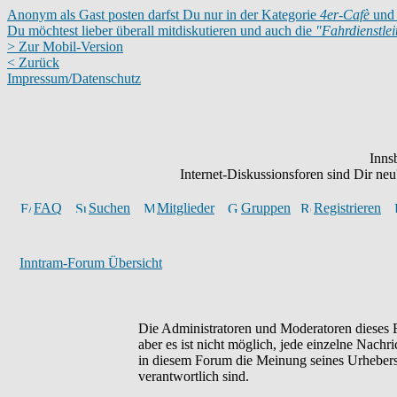
Anonym als Gast posten darfst Du nur in der Kategorie
4er-Cafè
und 
Du möchtest lieber überall mitdiskutieren und auch die
"Fahrdienstle
> Zur Mobil-Version
< Zurück
Impressum/Datenschutz
Inns
Internet-Diskussionsforen sind Dir n
FAQ
Suchen
Mitglieder
Gruppen
Registrieren
Inntram-Forum Übersicht
Die Administratoren und Moderatoren dieses F
aber es ist nicht möglich, jede einzelne Nachr
in diesem Forum die Meinung seines Urhebers 
verantwortlich sind.