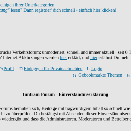
einigen ihrer Unterkategorien.
itung"
lesen? Dann registrier' dich schnell - einfach hier klicken!
brucks Verkehrsforum: unmoderiert, schnell und immer aktuell - seit
0
T
eu? Internet-Abkürzungen werden
hier
erklärt, und
hier
erfährst Du mehr
Profil
Einloggen für Privatnachrichten
Login
Gebookmarkte Themen
Inntram-Forum - Einverständniserklärung
orums bemühen sich, Beiträge mit fragwürdigem Inhalt so schnell wie 
icht zu überprüfen. Du bestätigst mit Absenden dieser Einverständniserk
wiedergibt und dass die Administratoren, Moderatoren und Betreiber d