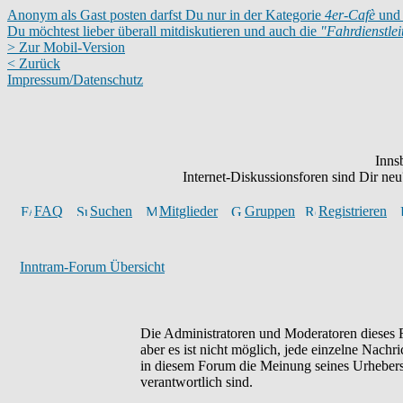
Anonym als Gast posten darfst Du nur in der Kategorie
4er-Cafè
und 
Du möchtest lieber überall mitdiskutieren und auch die
"Fahrdienstle
> Zur Mobil-Version
< Zurück
Impressum/Datenschutz
Inns
Internet-Diskussionsforen sind Dir n
FAQ
Suchen
Mitglieder
Gruppen
Registrieren
Inntram-Forum Übersicht
Die Administratoren und Moderatoren dieses F
aber es ist nicht möglich, jede einzelne Nachr
in diesem Forum die Meinung seines Urhebers 
verantwortlich sind.