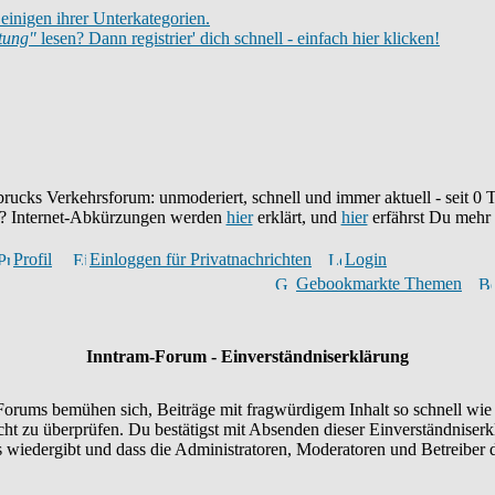
einigen ihrer Unterkategorien.
itung"
lesen? Dann registrier' dich schnell - einfach hier klicken!
brucks Verkehrsforum: unmoderiert, schnell und immer aktuell - seit
0
T
eu? Internet-Abkürzungen werden
hier
erklärt, und
hier
erfährst Du mehr
Profil
Einloggen für Privatnachrichten
Login
Gebookmarkte Themen
Inntram-Forum - Einverständniserklärung
orums bemühen sich, Beiträge mit fragwürdigem Inhalt so schnell wie 
icht zu überprüfen. Du bestätigst mit Absenden dieser Einverständniserk
wiedergibt und dass die Administratoren, Moderatoren und Betreiber d