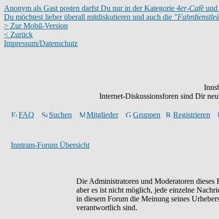
Anonym als Gast posten darfst Du nur in der Kategorie
4er-Cafè
und 
Du möchtest lieber überall mitdiskutieren und auch die
"Fahrdienstle
> Zur Mobil-Version
< Zurück
Impressum/Datenschutz
Inns
Internet-Diskussionsforen sind Dir n
FAQ
Suchen
Mitglieder
Gruppen
Registrieren
Inntram-Forum Übersicht
Die Administratoren und Moderatoren dieses F
aber es ist nicht möglich, jede einzelne Nachr
in diesem Forum die Meinung seines Urhebers 
verantwortlich sind.