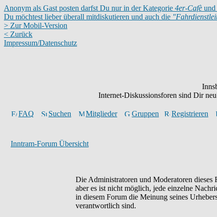
Anonym als Gast posten darfst Du nur in der Kategorie
4er-Cafè
und 
Du möchtest lieber überall mitdiskutieren und auch die
"Fahrdienstle
> Zur Mobil-Version
< Zurück
Impressum/Datenschutz
Inns
Internet-Diskussionsforen sind Dir n
FAQ
Suchen
Mitglieder
Gruppen
Registrieren
Inntram-Forum Übersicht
Die Administratoren und Moderatoren dieses F
aber es ist nicht möglich, jede einzelne Nachr
in diesem Forum die Meinung seines Urhebers 
verantwortlich sind.