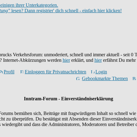
einigen ihrer Unterkategorien.
itung"
lesen? Dann registrier' dich schnell - einfach hier klicken!
brucks Verkehrsforum: unmoderiert, schnell und immer aktuell - seit
0
T
eu? Internet-Abkürzungen werden
hier
erklärt, und
hier
erfährst Du mehr
Profil
Einloggen für Privatnachrichten
Login
Gebookmarkte Themen
Inntram-Forum - Einverständniserklärung
orums bemühen sich, Beiträge mit fragwürdigem Inhalt so schnell wie 
icht zu überprüfen. Du bestätigst mit Absenden dieser Einverständniserk
wiedergibt und dass die Administratoren, Moderatoren und Betreiber d