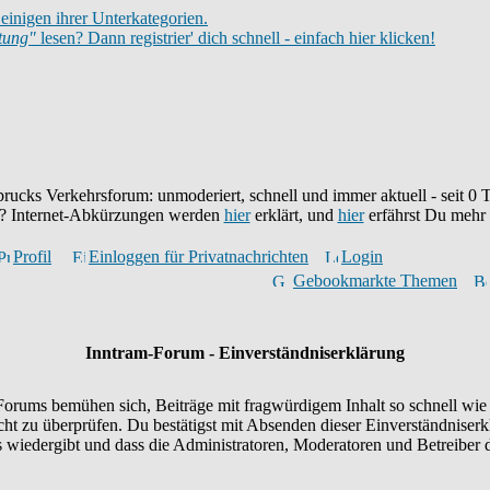
einigen ihrer Unterkategorien.
itung"
lesen? Dann registrier' dich schnell - einfach hier klicken!
brucks Verkehrsforum: unmoderiert, schnell und immer aktuell - seit
0
T
eu? Internet-Abkürzungen werden
hier
erklärt, und
hier
erfährst Du mehr
Profil
Einloggen für Privatnachrichten
Login
Gebookmarkte Themen
Inntram-Forum - Einverständniserklärung
orums bemühen sich, Beiträge mit fragwürdigem Inhalt so schnell wie 
icht zu überprüfen. Du bestätigst mit Absenden dieser Einverständniserk
wiedergibt und dass die Administratoren, Moderatoren und Betreiber d