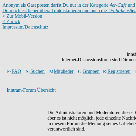
Anonym als Gast posten darfst Du nur in der Kategorie
4er-Cafè
und 
Du möchtest lieber überall mitdiskutieren und auch die
"Fahrdienstle
> Zur Mobil-Version
< Zurück
Impressum/Datenschutz
Inns
Internet-Diskussionsforen sind Dir n
FAQ
Suchen
Mitglieder
Gruppen
Registrieren
Inntram-Forum Übersicht
Die Administratoren und Moderatoren dieses F
aber es ist nicht möglich, jede einzelne Nachr
in diesem Forum die Meinung seines Urhebers 
verantwortlich sind.