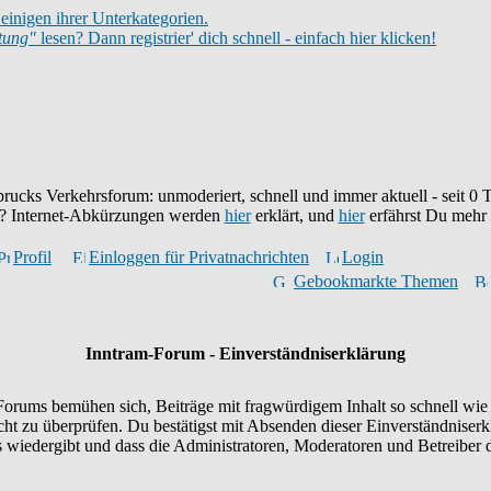
einigen ihrer Unterkategorien.
itung"
lesen? Dann registrier' dich schnell - einfach hier klicken!
brucks Verkehrsforum: unmoderiert, schnell und immer aktuell - seit
0
T
eu? Internet-Abkürzungen werden
hier
erklärt, und
hier
erfährst Du mehr
Profil
Einloggen für Privatnachrichten
Login
Gebookmarkte Themen
Inntram-Forum - Einverständniserklärung
orums bemühen sich, Beiträge mit fragwürdigem Inhalt so schnell wie 
icht zu überprüfen. Du bestätigst mit Absenden dieser Einverständniserk
wiedergibt und dass die Administratoren, Moderatoren und Betreiber d