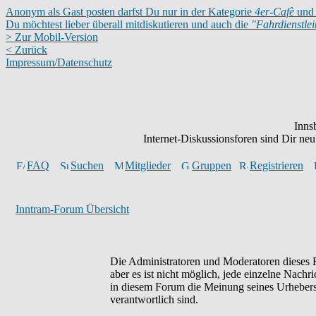
Anonym als Gast posten darfst Du nur in der Kategorie
4er-Cafè
und 
Du möchtest lieber überall mitdiskutieren und auch die
"Fahrdienstle
> Zur Mobil-Version
< Zurück
Impressum/Datenschutz
Inns
Internet-Diskussionsforen sind Dir n
FAQ
Suchen
Mitglieder
Gruppen
Registrieren
Inntram-Forum Übersicht
Die Administratoren und Moderatoren dieses F
aber es ist nicht möglich, jede einzelne Nachr
in diesem Forum die Meinung seines Urhebers 
verantwortlich sind.