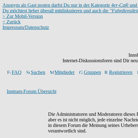
Anonym als Gast posten darfst Du nur in der Kategorie
4er-Cafè
und 
Du möchtest lieber überall mitdiskutieren und auch die
"Fahrdienstle
> Zur Mobil-Version
< Zurück
Impressum/Datenschutz
Inns
Internet-Diskussionsforen sind Dir n
FAQ
Suchen
Mitglieder
Gruppen
Registrieren
Inntram-Forum Übersicht
Die Administratoren und Moderatoren dieses F
aber es ist nicht möglich, jede einzelne Nachr
in diesem Forum die Meinung seines Urhebers 
verantwortlich sind.