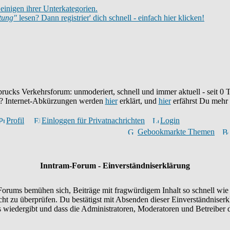
einigen ihrer Unterkategorien.
itung"
lesen? Dann registrier' dich schnell - einfach hier klicken!
brucks Verkehrsforum: unmoderiert, schnell und immer aktuell - seit
0
T
eu? Internet-Abkürzungen werden
hier
erklärt, und
hier
erfährst Du mehr
Profil
Einloggen für Privatnachrichten
Login
Gebookmarkte Themen
Inntram-Forum - Einverständniserklärung
orums bemühen sich, Beiträge mit fragwürdigem Inhalt so schnell wie 
icht zu überprüfen. Du bestätigst mit Absenden dieser Einverständniserk
wiedergibt und dass die Administratoren, Moderatoren und Betreiber d