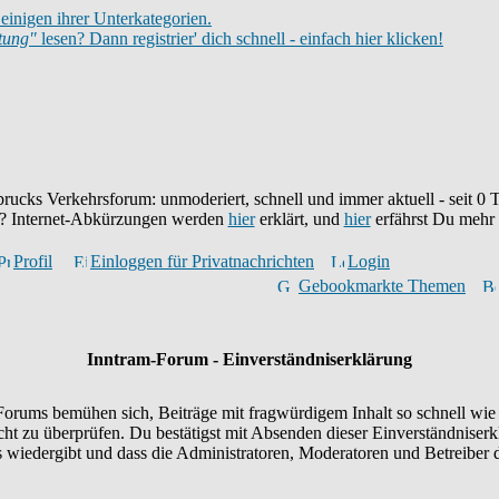
einigen ihrer Unterkategorien.
itung"
lesen? Dann registrier' dich schnell - einfach hier klicken!
brucks Verkehrsforum: unmoderiert, schnell und immer aktuell - seit
0
T
eu? Internet-Abkürzungen werden
hier
erklärt, und
hier
erfährst Du mehr
Profil
Einloggen für Privatnachrichten
Login
Gebookmarkte Themen
Inntram-Forum - Einverständniserklärung
orums bemühen sich, Beiträge mit fragwürdigem Inhalt so schnell wie 
icht zu überprüfen. Du bestätigst mit Absenden dieser Einverständniserk
wiedergibt und dass die Administratoren, Moderatoren und Betreiber d