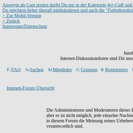
Anonym als Gast posten darfst Du nur in der Kategorie
4er-Cafè
und 
Du möchtest lieber überall mitdiskutieren und auch die
"Fahrdienstle
> Zur Mobil-Version
< Zurück
Impressum/Datenschutz
Inns
Internet-Diskussionsforen sind Dir n
FAQ
Suchen
Mitglieder
Gruppen
Registrieren
Inntram-Forum Übersicht
Die Administratoren und Moderatoren dieses F
aber es ist nicht möglich, jede einzelne Nachr
in diesem Forum die Meinung seines Urhebers 
verantwortlich sind.