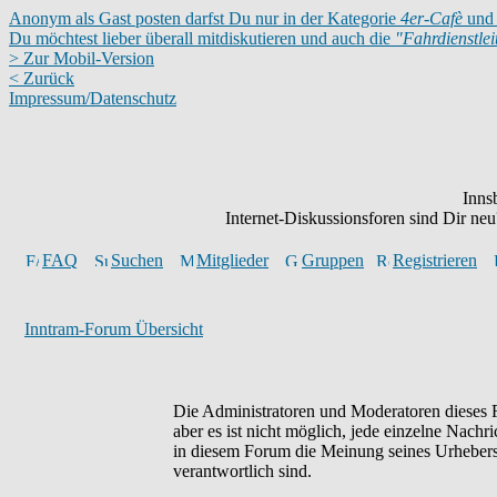
Anonym als Gast posten darfst Du nur in der Kategorie
4er-Cafè
und 
Du möchtest lieber überall mitdiskutieren und auch die
"Fahrdienstle
> Zur Mobil-Version
< Zurück
Impressum/Datenschutz
Inns
Internet-Diskussionsforen sind Dir n
FAQ
Suchen
Mitglieder
Gruppen
Registrieren
Inntram-Forum Übersicht
Die Administratoren und Moderatoren dieses F
aber es ist nicht möglich, jede einzelne Nachr
in diesem Forum die Meinung seines Urhebers 
verantwortlich sind.