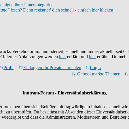
einigen ihrer Unterkategorien.
itung"
lesen? Dann registrier' dich schnell - einfach hier klicken!
brucks Verkehrsforum: unmoderiert, schnell und immer aktuell - seit
0
T
eu? Internet-Abkürzungen werden
hier
erklärt, und
hier
erfährst Du mehr
Profil
Einloggen für Privatnachrichten
Login
Gebookmarkte Themen
Inntram-Forum - Einverständniserklärung
orums bemühen sich, Beiträge mit fragwürdigem Inhalt so schnell wie 
icht zu überprüfen. Du bestätigst mit Absenden dieser Einverständniserk
wiedergibt und dass die Administratoren, Moderatoren und Betreiber d