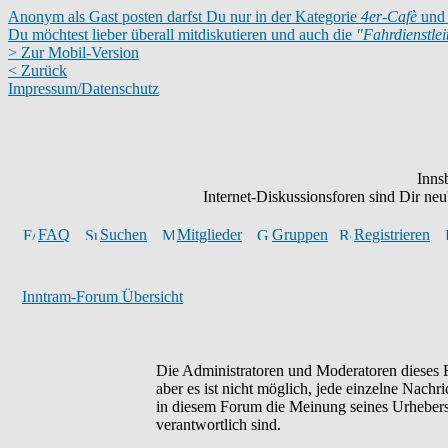
Anonym als Gast posten darfst Du nur in der Kategorie
4er-Cafè
und 
Du möchtest lieber überall mitdiskutieren und auch die
"Fahrdienstle
> Zur Mobil-Version
< Zurück
Impressum/Datenschutz
Inns
Internet-Diskussionsforen sind Dir n
FAQ
Suchen
Mitglieder
Gruppen
Registrieren
Inntram-Forum Übersicht
Die Administratoren und Moderatoren dieses F
aber es ist nicht möglich, jede einzelne Nachr
in diesem Forum die Meinung seines Urhebers 
verantwortlich sind.