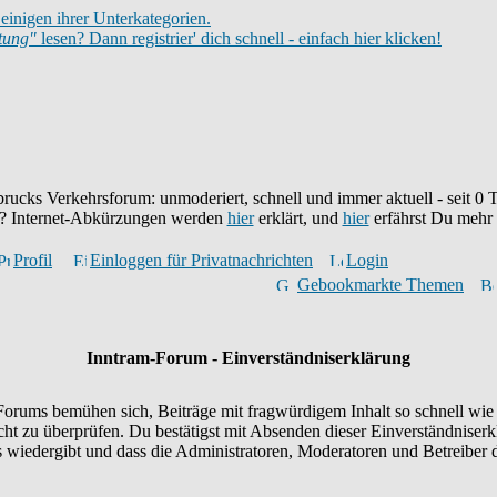
einigen ihrer Unterkategorien.
itung"
lesen? Dann registrier' dich schnell - einfach hier klicken!
brucks Verkehrsforum: unmoderiert, schnell und immer aktuell - seit
0
T
eu? Internet-Abkürzungen werden
hier
erklärt, und
hier
erfährst Du mehr
Profil
Einloggen für Privatnachrichten
Login
Gebookmarkte Themen
Inntram-Forum - Einverständniserklärung
orums bemühen sich, Beiträge mit fragwürdigem Inhalt so schnell wie 
icht zu überprüfen. Du bestätigst mit Absenden dieser Einverständniserk
wiedergibt und dass die Administratoren, Moderatoren und Betreiber d