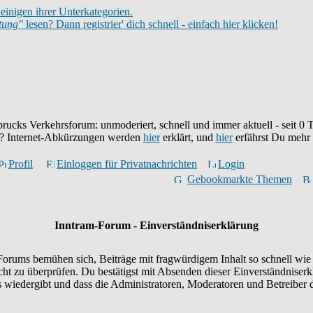
einigen ihrer Unterkategorien.
itung"
lesen? Dann registrier' dich schnell - einfach hier klicken!
brucks Verkehrsforum: unmoderiert, schnell und immer aktuell - seit
0
T
eu? Internet-Abkürzungen werden
hier
erklärt, und
hier
erfährst Du mehr
Profil
Einloggen für Privatnachrichten
Login
Gebookmarkte Themen
Inntram-Forum - Einverständniserklärung
orums bemühen sich, Beiträge mit fragwürdigem Inhalt so schnell wie 
icht zu überprüfen. Du bestätigst mit Absenden dieser Einverständniserk
wiedergibt und dass die Administratoren, Moderatoren und Betreiber d