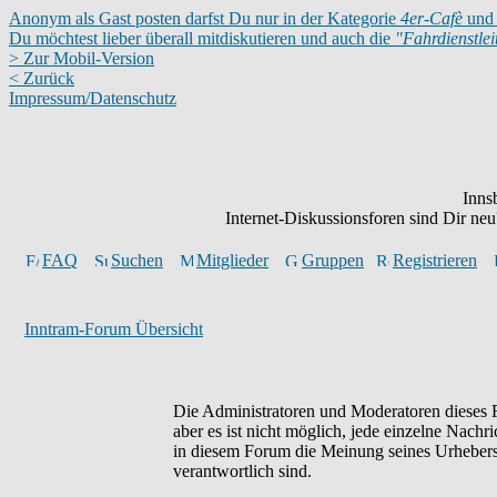
Anonym als Gast posten darfst Du nur in der Kategorie
4er-Cafè
und 
Du möchtest lieber überall mitdiskutieren und auch die
"Fahrdienstle
> Zur Mobil-Version
< Zurück
Impressum/Datenschutz
Inns
Internet-Diskussionsforen sind Dir n
FAQ
Suchen
Mitglieder
Gruppen
Registrieren
Inntram-Forum Übersicht
Die Administratoren und Moderatoren dieses F
aber es ist nicht möglich, jede einzelne Nachr
in diesem Forum die Meinung seines Urhebers 
verantwortlich sind.