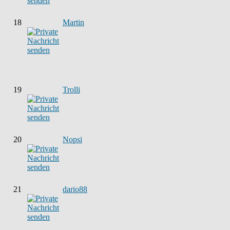
18
Martin
19
Trolli
20
Nopsi
21
dario88