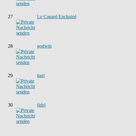
27
Le Canard Enchainé
28
godwin
29
kurt
30
fidel