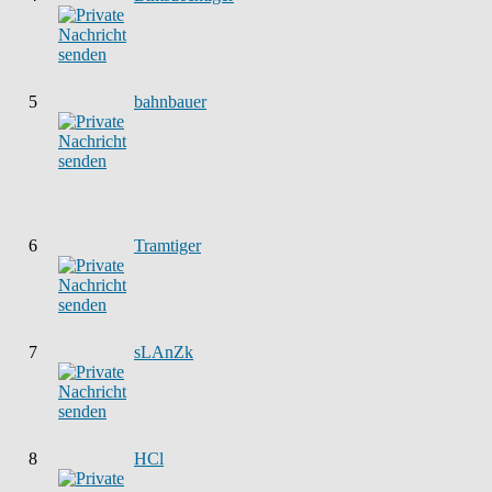
5
bahnbauer
6
Tramtiger
7
sLAnZk
8
HCl