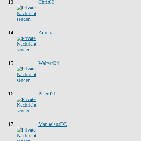
13
Chris80
14
Admiral
15
Walter4041
16
Peter021
17
ManuelausDE