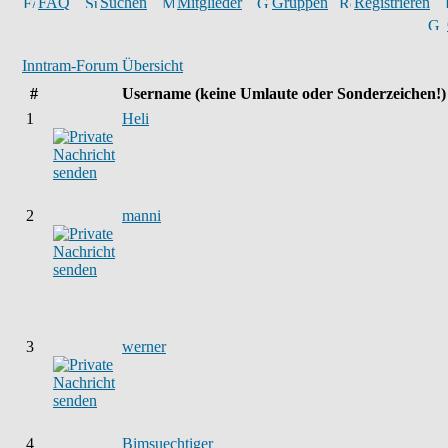
FAQ
Suchen
Mitglieder
Gruppen
Registrieren
Inntram-Forum Übersicht
#
Username
(keine Umlaute oder Sonderzeichen!)
1
Heli
2
manni
3
werner
4
Bimsuechtiger