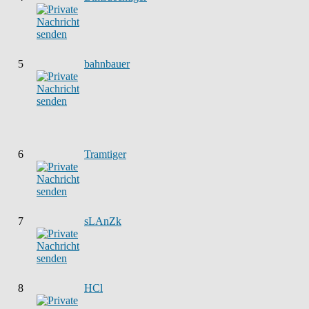
5
bahnbauer
6
Tramtiger
7
sLAnZk
8
HCl