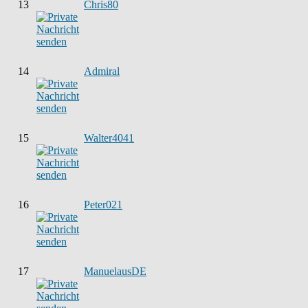
13
Chris80
14
Admiral
15
Walter4041
16
Peter021
17
ManuelausDE