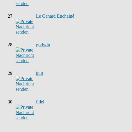
27
Le Canard Enchainé
28
godwin
29
kurt
30
fidel