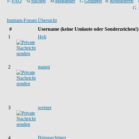
FAQ
Suchen
Mitglieder
Gruppen
Registrieren
Inntram-Forum Übersicht
#
Username
(keine Umlaute oder Sonderzeichen!)
1
Heli
2
manni
3
werner
4
Bimsuechtiger