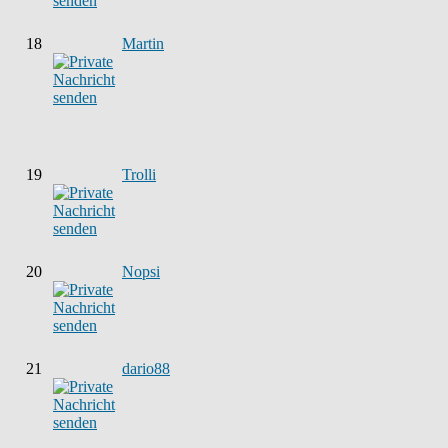
18
Martin
19
Trolli
20
Nopsi
21
dario88