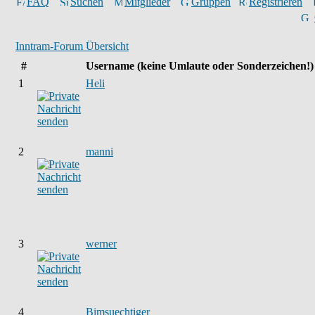
FAQ
Suchen
Mitglieder
Gruppen
Registrieren
Inntram-Forum Übersicht
#
Username
(keine Umlaute oder Sonderzeichen!)
1
Heli
2
manni
3
werner
4
Bimsuechtiger