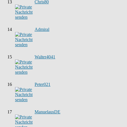
13
Chris80
14
Admiral
15
Walter4041
16
Peter021
17
ManuelausDE