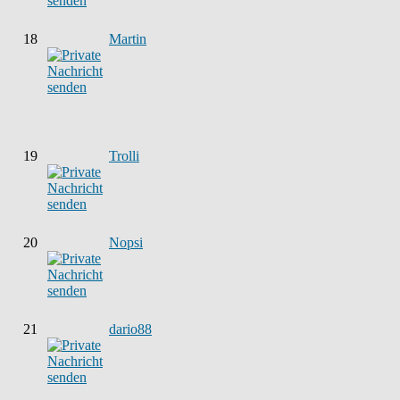
18
Martin
19
Trolli
20
Nopsi
21
dario88