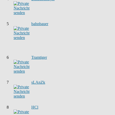
5
bahnbauer
6
Tramtiger
7
sLAnZk
8
HCl