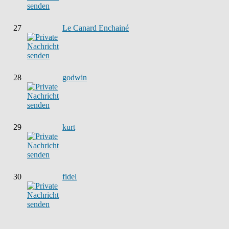
27
Le Canard Enchainé
28
godwin
29
kurt
30
fidel