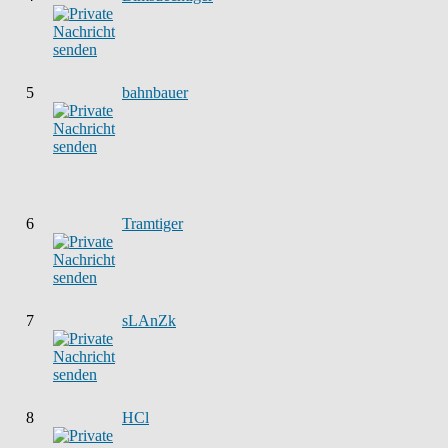
5
bahnbauer
6
Tramtiger
7
sLAnZk
8
HCl