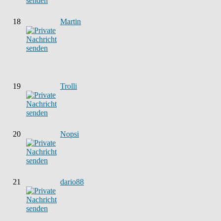
18
Martin
19
Trolli
20
Nopsi
21
dario88