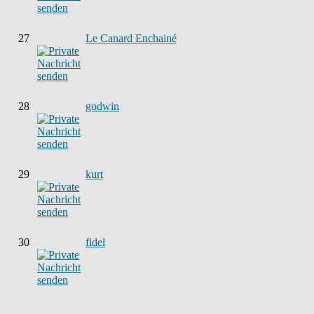
27
Le Canard Enchainé
28
godwin
29
kurt
30
fidel