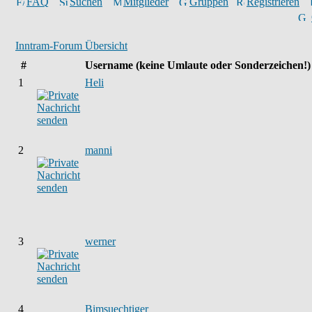
FAQ
Suchen
Mitglieder
Gruppen
Registrieren
Inntram-Forum Übersicht
#
Username
(keine Umlaute oder Sonderzeichen!)
1
Heli
2
manni
3
werner
4
Bimsuechtiger