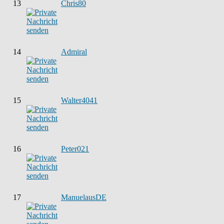
13
Chris80
14
Admiral
15
Walter4041
16
Peter021
17
ManuelausDE