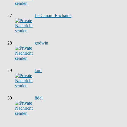
27
Le Canard Enchainé
28
godwin
29
kurt
30
fidel