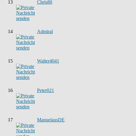
13
Chris80
14
Admiral
15
Walter4041
16
Peter021
17
ManuelausDE