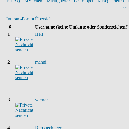
FAQ
Suchen
Mitglieder
Gruppen
Registrieren
Inntram-Forum Übersicht
#
Username
(keine Umlaute oder Sonderzeichen!)
1
Heli
2
manni
3
werner
4
Bimsuechtiger