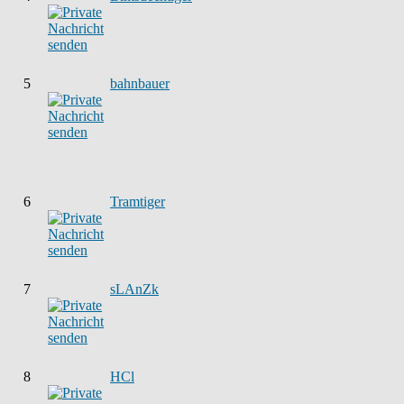
5
bahnbauer
6
Tramtiger
7
sLAnZk
8
HCl