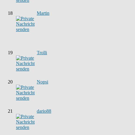
18
Martin
19
Trolli
20
Nopsi
21
dario88