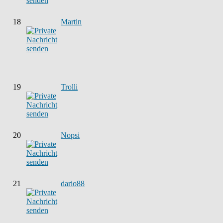
18
Martin
19
Trolli
20
Nopsi
21
dario88