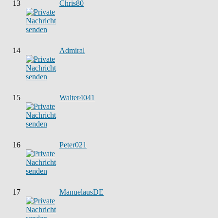
13
Chris80
14
Admiral
15
Walter4041
16
Peter021
17
ManuelausDE