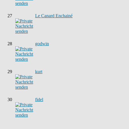
27
Le Canard Enchainé
28
godwin
29
kurt
30
fidel