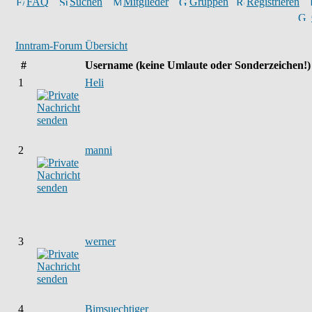
FAQ
Suchen
Mitglieder
Gruppen
Registrieren
Inntram-Forum Übersicht
#
Username
(keine Umlaute oder Sonderzeichen!)
1
Heli
2
manni
3
werner
4
Bimsuechtiger