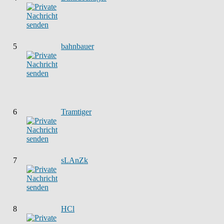
5
bahnbauer
6
Tramtiger
7
sLAnZk
8
HCl