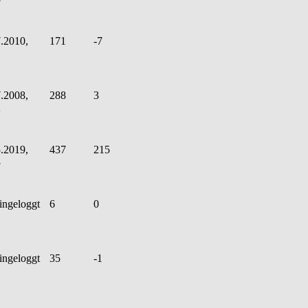
.2010,
171
-7
.2008,
288
3
2
.2019,
437
215
3
ingeloggt
6
0
ingeloggt
35
-1