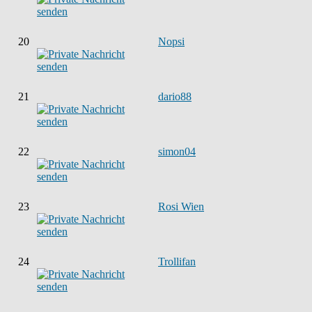
20
Nopsi
21
dario88
22
simon04
23
Rosi Wien
24
Trollifan