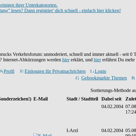
einigen ihrer Unterkategorien.
itung"
lesen? Dann registrier' dich schnell - einfach hier klicken!
brucks Verkehrsforum: unmoderiert, schnell und immer aktuell - seit
0
T
eu? Internet-Abkürzungen werden
hier
erklärt, und
hier
erfährst Du mehr
Profil
Einloggen für Privatnachrichten
Login
Gebookmarkte Themen
Sortierungs-Methode a
Sonderzeichen!)
E-Mail
Stadt / Stadtteil
Dabei seit
Zulet
04.02.2004
07.08
17:2
I-Arzl
04.02.2004
05.08
00:1