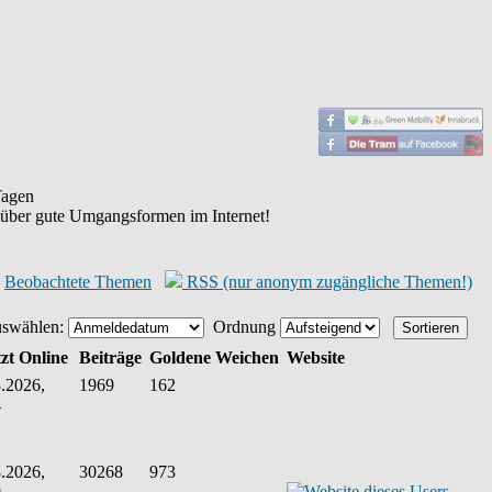
agen
 über gute Umgangsformen im Internet!
Beobachtete Themen
RSS (nur anonym zugängliche Themen!)
uswählen:
Ordnung
zt Online
Beiträge
Goldene Weichen
Website
.2026,
1969
162
4
.2026,
30268
973
9