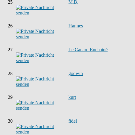
25
M.B.
26
Hannes
27
Le Canard Enchainé
28
godwin
29
kurt
30
fidel