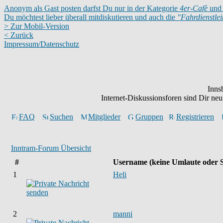
Anonym als Gast posten darfst Du nur in der Kategorie
4er-Cafè
und 
Du möchtest lieber überall mitdiskutieren und auch die
"Fahrdienstle
> Zur Mobil-Version
< Zurück
Impressum/Datenschutz
Inns
Internet-Diskussionsforen sind Dir n
FAQ
Suchen
Mitglieder
Gruppen
Registrieren
Inntram-Forum Übersicht
#
Username
(keine Umlaute oder 
1
Heli
2
manni