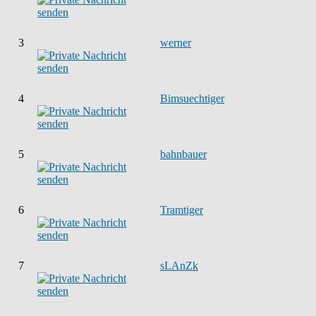
3
werner
4
Bimsuechtiger
5
bahnbauer
6
Tramtiger
7
sLAnZk