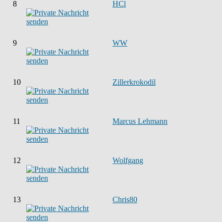
8
HCl
9
WW
10
Zillerkrokodil
11
Marcus Lehmann
12
Wolfgang
13
Chris80