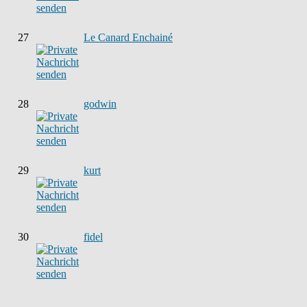
27
Le Canard Enchainé
28
godwin
29
kurt
30
fidel