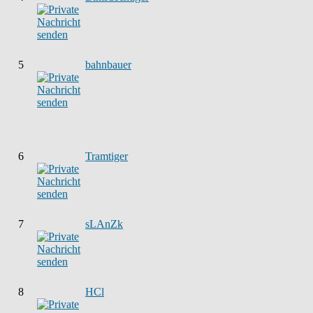
5
bahnbauer
6
Tramtiger
7
sLAnZk
8
HCl