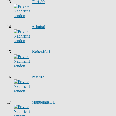
13
Chris80
14
Admiral
15
Walter4041
16
Peter021
17
ManuelausDE