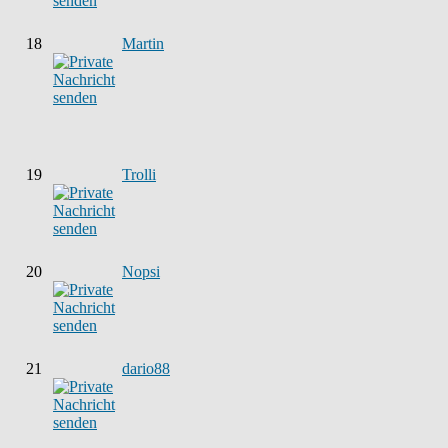
18
Martin
19
Trolli
20
Nopsi
21
dario88