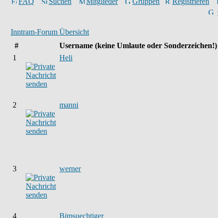
FAQ
Suchen
Mitglieder
Gruppen
Registrieren
Inntram-Forum Übersicht
#
Username
(keine Umlaute oder Sonderzeichen!)
1
Heli
2
manni
3
werner
4
Bimsuechtiger