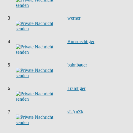
3
werner
4
Bimsuechtiger
5
bahnbauer
6
Tramtiger
7
sLAnZk