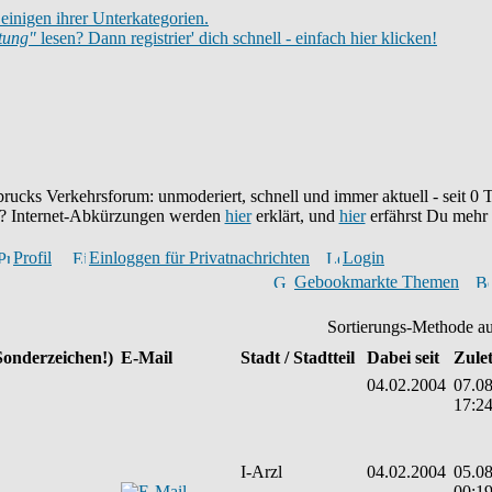
einigen ihrer Unterkategorien.
itung"
lesen? Dann registrier' dich schnell - einfach hier klicken!
brucks Verkehrsforum: unmoderiert, schnell und immer aktuell - seit
0
T
eu? Internet-Abkürzungen werden
hier
erklärt, und
hier
erfährst Du mehr
Profil
Einloggen für Privatnachrichten
Login
Gebookmarkte Themen
Sortierungs-Methode a
Sonderzeichen!)
E-Mail
Stadt / Stadtteil
Dabei seit
Zulet
04.02.2004
07.08
17:2
I-Arzl
04.02.2004
05.08
00:1