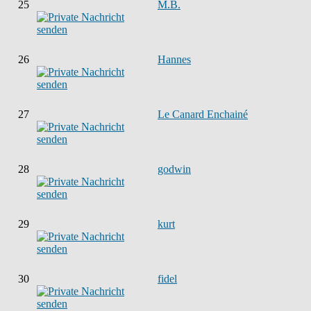
25
M.B.
26
Hannes
27
Le Canard Enchainé
28
godwin
29
kurt
30
fidel