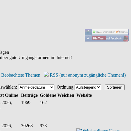
agen
 über gute Umgangsformen im Internet!
Beobachtete Themen
RSS (nur anonym zugängliche Themen!)
uswählen:
Ordnung
zt Online
Beiträge
Goldene Weichen
Website
.2026,
1969
162
4
.2026,
30268
973
9