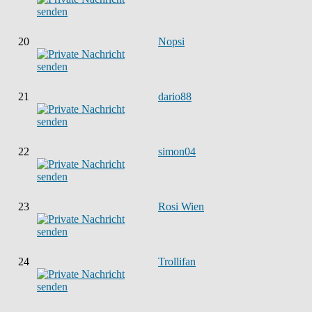
20
Nopsi
21
dario88
22
simon04
23
Rosi Wien
24
Trollifan