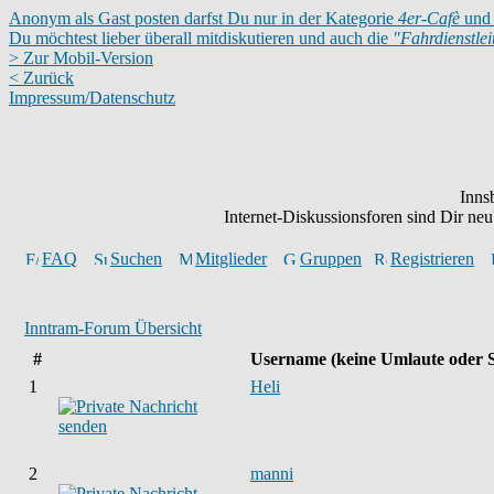
Anonym als Gast posten darfst Du nur in der Kategorie
4er-Cafè
und 
Du möchtest lieber überall mitdiskutieren und auch die
"Fahrdienstle
> Zur Mobil-Version
< Zurück
Impressum/Datenschutz
Inns
Internet-Diskussionsforen sind Dir n
FAQ
Suchen
Mitglieder
Gruppen
Registrieren
Inntram-Forum Übersicht
#
Username
(keine Umlaute oder 
1
Heli
2
manni