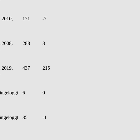
.2010,
171
-7
.2008,
288
3
2
.2019,
437
215
3
ingeloggt
6
0
ingeloggt
35
-1