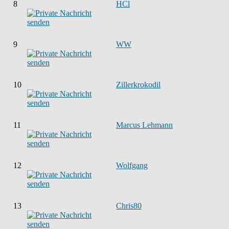
8
HCl
9
WW
10
Zillerkrokodil
11
Marcus Lehmann
12
Wolfgang
13
Chris80