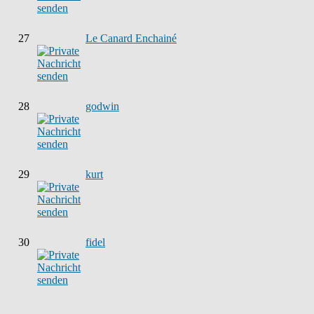
27
Le Canard Enchainé
28
godwin
29
kurt
30
fidel