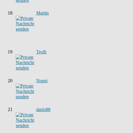
18
Martin
19
Trolli
20
Nopsi
21
dario88