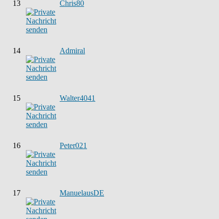
13
Chris80
14
Admiral
15
Walter4041
16
Peter021
17
ManuelausDE