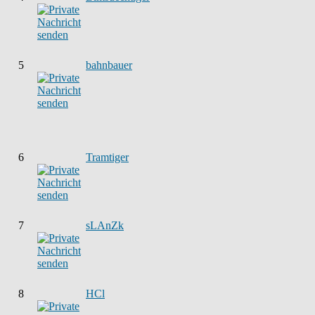
5
bahnbauer
6
Tramtiger
7
sLAnZk
8
HCl