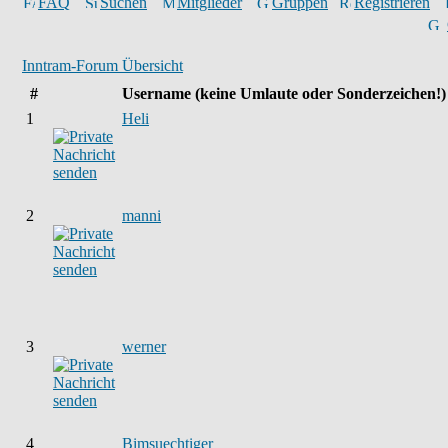
FAQ
Suchen
Mitglieder
Gruppen
Registrieren
Inntram-Forum Übersicht
#
Username
(keine Umlaute oder Sonderzeichen!)
1
Heli
2
manni
3
werner
4
Bimsuechtiger