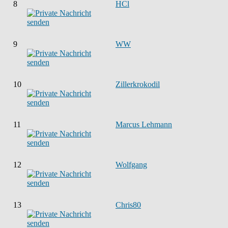
8
HCl
9
WW
10
Zillerkrokodil
11
Marcus Lehmann
12
Wolfgang
13
Chris80