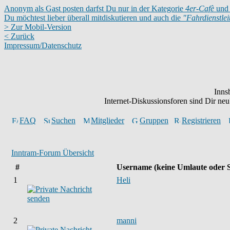
Anonym als Gast posten darfst Du nur in der Kategorie
4er-Cafè
und 
Du möchtest lieber überall mitdiskutieren und auch die
"Fahrdienstle
> Zur Mobil-Version
< Zurück
Impressum/Datenschutz
Inns
Internet-Diskussionsforen sind Dir n
FAQ
Suchen
Mitglieder
Gruppen
Registrieren
Inntram-Forum Übersicht
#
Username
(keine Umlaute oder 
1
Heli
2
manni