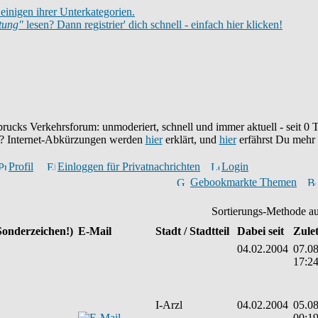
einigen ihrer Unterkategorien.
itung"
lesen? Dann registrier' dich schnell - einfach hier klicken!
brucks Verkehrsforum: unmoderiert, schnell und immer aktuell - seit
0
T
eu? Internet-Abkürzungen werden
hier
erklärt, und
hier
erfährst Du mehr
Profil
Einloggen für Privatnachrichten
Login
Gebookmarkte Themen
Sortierungs-Methode a
Sonderzeichen!)
E-Mail
Stadt / Stadtteil
Dabei seit
Zulet
04.02.2004
07.08
17:2
I-Arzl
04.02.2004
05.08
00:1