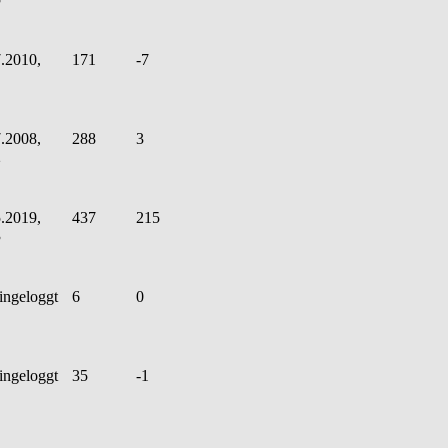
.2010,
171
-7
.2008,
288
3
2
.2019,
437
215
3
ingeloggt
6
0
ingeloggt
35
-1