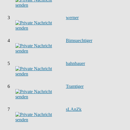
3
werner
4
Bimsuechtiger
5
bahnbauer
6
Tramtiger
7
sLAnZk