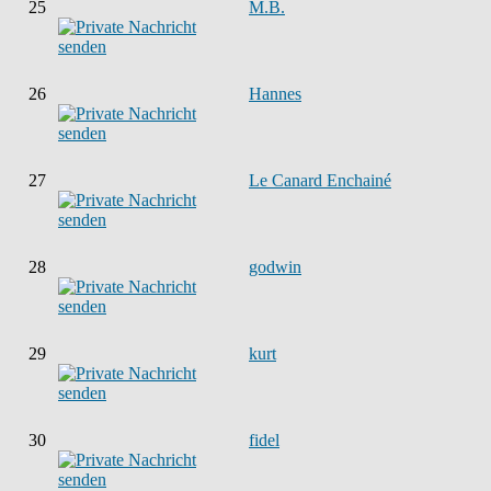
25
M.B.
26
Hannes
27
Le Canard Enchainé
28
godwin
29
kurt
30
fidel