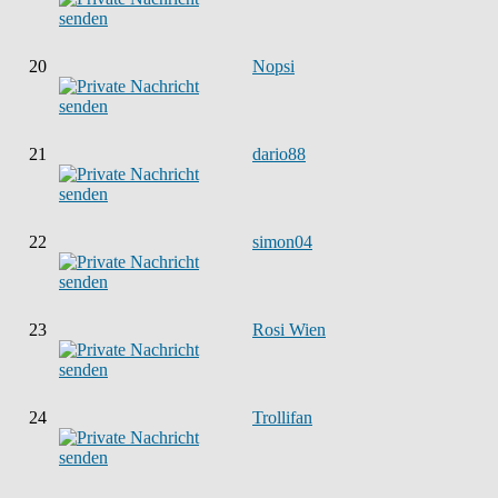
20
Nopsi
21
dario88
22
simon04
23
Rosi Wien
24
Trollifan