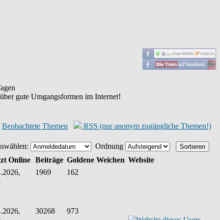
agen
 über gute Umgangsformen im Internet!
Beobachtete Themen
RSS (nur anonym zugängliche Themen!)
uswählen:
Ordnung
zt Online
Beiträge
Goldene Weichen
Website
.2026,
1969
162
4
.2026,
30268
973
9