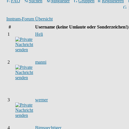
FAQ
Suchen
Mitglieder
Gruppen
Registrieren
Inntram-Forum Übersicht
#
Username
(keine Umlaute oder Sonderzeichen!)
1
Heli
2
manni
3
werner
4
Bimsuechtiger