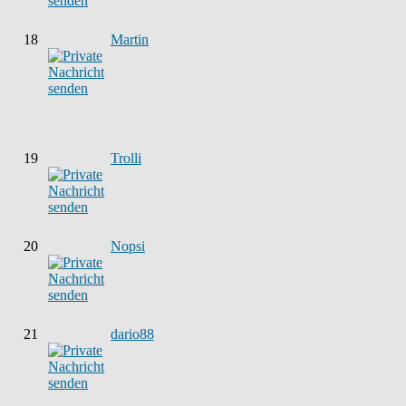
18
Martin
19
Trolli
20
Nopsi
21
dario88