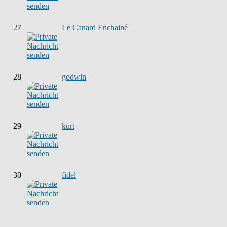
27
Le Canard Enchainé
28
godwin
29
kurt
30
fidel