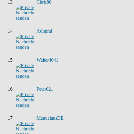
13
Chris80
14
Admiral
15
Walter4041
16
Peter021
17
ManuelausDE