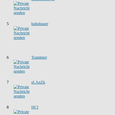
5
bahnbauer
6
Tramtiger
7
sLAnZk
8
HCl