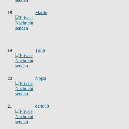
18
Martin
19
Trolli
20
Nopsi
21
dario88