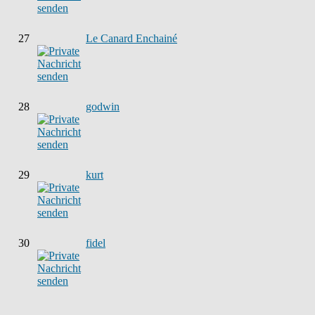
27
Le Canard Enchainé
28
godwin
29
kurt
30
fidel