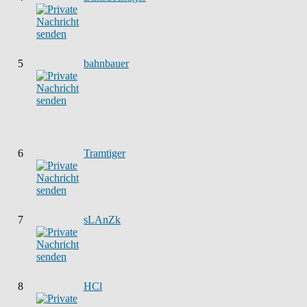
5
bahnbauer
6
Tramtiger
7
sLAnZk
8
HCl