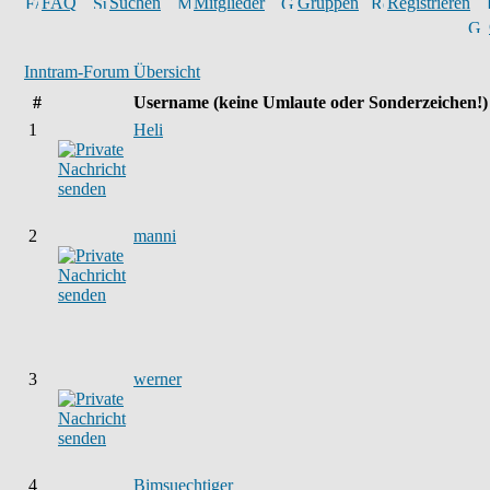
FAQ
Suchen
Mitglieder
Gruppen
Registrieren
Inntram-Forum Übersicht
#
Username
(keine Umlaute oder Sonderzeichen!)
1
Heli
2
manni
3
werner
4
Bimsuechtiger