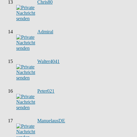
13
Chris80
14
Admiral
15
Walter4041
16
Peter021
17
ManuelausDE