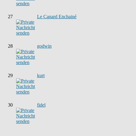
27
Le Canard Enchainé
28
godwin
29
kurt
30
fidel