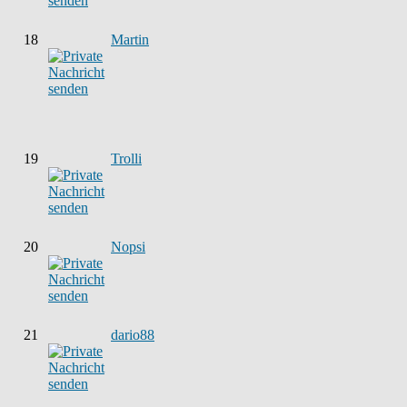
18
Martin
19
Trolli
20
Nopsi
21
dario88