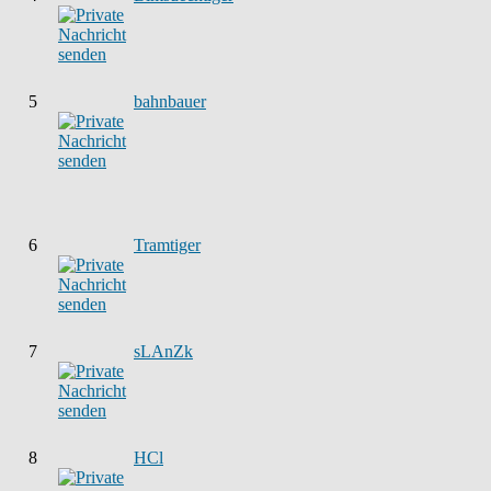
5
bahnbauer
6
Tramtiger
7
sLAnZk
8
HCl