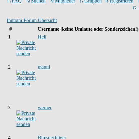
FAQ
Suchen
Mitglieder
Gruppen
Registrieren
Inntram-Forum Übersicht
#
Username
(keine Umlaute oder Sonderzeichen!)
1
Heli
2
manni
3
werner
4
Bimsuechtiger